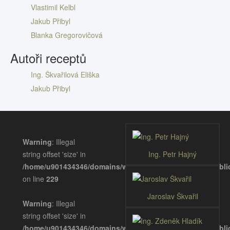
Vlastimil Kelbl
Jakub Přibyl
Blanka Gregorovičová
Autoři receptů
Ing. Škvařilová Eliška
Jakub Přibyl
Warning
: Illegal
string offset 'size' in
Ing. Petr Hajný
/home/u901434346/domains/wellnessgastronomie.eu/publ
on line
229
Jaroslav Škvařil
Warning
: Illegal
string offset 'size' in
/home/u901434346/domains/wellnessgastronomie.eu/publ