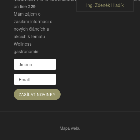
Ing. Zdeněk Hladík
on line
229
Mám zájem o
zasílání informací o
nových článcích a
akcích k tématu
Wellness
gastronomie
Mapa webu