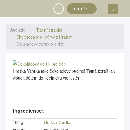
Vyhledávání...
PŘIHLÁSIT
Jste zde:
Titulní stránka
Cheesecaky a krémy z Hrašky
Čokoládový dortík pro děti
Hraška Vanilka jako čokoládový puding! Tajná zbraň jak
vloudit dětem do jídelníčku víc luštěnin.
Ingredience:
100 g
Hraška Vanilka
500 ml
sojové mléko