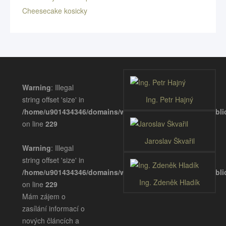
Cheesecake kosicky
Warning
: Illegal
string offset 'size' in
Ing. Petr Hajný
/home/u901434346/domains/wellnessgastronomie.eu/publ
on line
229
Jaroslav Škvařil
Warning
: Illegal
string offset 'size' in
/home/u901434346/domains/wellnessgastronomie.eu/publ
Ing. Zdeněk Hladík
on line
229
Mám zájem o
zasílání informací o
nových článcích a