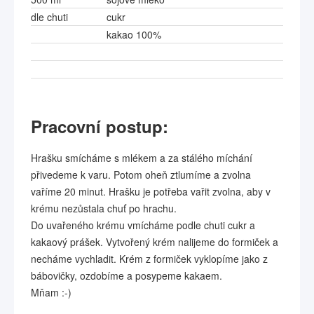
dle chuti
cukr
kakao 100%
Pracovní postup:
Hrašku smícháme s mlékem a za stálého míchání
přivedeme k varu. Potom oheň ztlumíme a zvolna
vaříme 20 minut. Hrašku je potřeba vařit zvolna, aby v
krému nezůstala chuť po hrachu.
Do uvařeného krému vmícháme podle chuti cukr a
kakaový prášek. Vytvořený krém nalijeme do formiček a
necháme vychladit. Krém z formiček vyklopíme jako z
bábovičky, ozdobíme a posypeme kakaem.
Mňam :-)